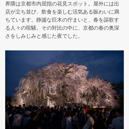
界隈は京都市内屈指の花見スポット。屋外には出
店が立ち並び、飲食を楽しむ活気ある賑わいに満
ちています。静謐な巨木の佇まいと、春を謳歌す
る人々の喧騒。その対比の中に、京都の春の奥深
さをしみじみと感じた夜でした。