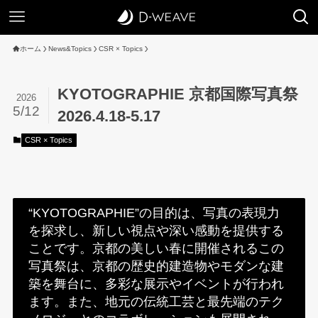
ホーム
News&Topics
CSR × Topics
KYOTOGRAPHIE 京都国際写真祭
2026
5/12
2026.4.18-5.17
CSR × Topics
“KYOTOGRAPHIE”の目的は、写真の表現力
を探求し、新しい視点や深い感動を提供する
ことです。京都の美しい春に開催されるこの
写真祭は、京都の歴史的建造物やモダンな建
築を舞台に、多彩な展示やイベントが行われ
ます。また、地元の伝統工芸と最先端のテク