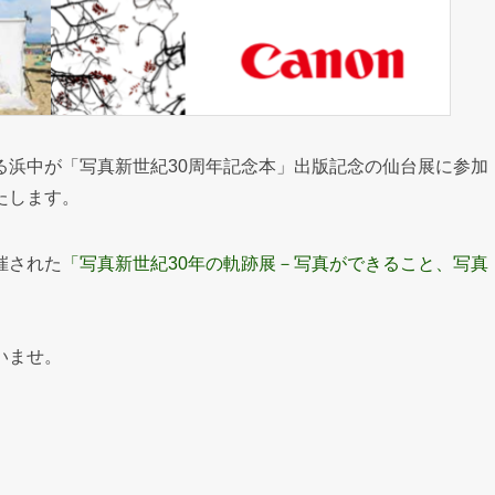
る浜中が「写真新世紀30周年記念本」出版記念の仙台展に参加
たします。
催された
「写真新世紀30年の軌跡展－写真ができること、写真
いませ。