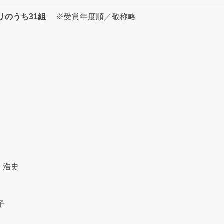
のうち31組
※受賞年度順／敬称略
 浩史
子