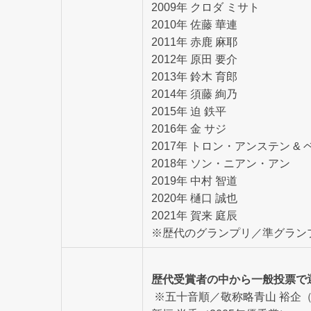
2009年 クロダ ミサト
2010年 佐藤 華連
2011年 赤鹿 麻耶
2012年 原田 要介
2013年 鈴木 育郎
2014年 須藤 絢乃
2015年 迫 鉄平
2016年 金 サジ
2017年 トロン・アンステン 
2018年 ソン・ニアン・アン
2019年 中村 智道
2020年 樋口 誠也
2021年 賀来 庭辰
※歴代のグランプリ／準グラン
歴代受賞者の中から一般投票で
※五十音順／敬称略青山 裕企（