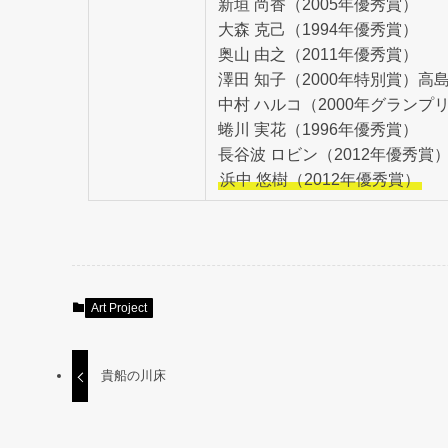
新垣 尚香（2005年優秀賞）
大森 克己（1994年優秀賞）
奥山 由之（2011年優秀賞）
澤田 知子（2000年特別賞）高島
中村 ハルコ（2000年グランプ
蜷川 実花（1996年優秀賞）
長谷波 ロビン（2012年優秀賞
浜中 悠樹（2012年優秀賞）
Art Project
貴船の川床