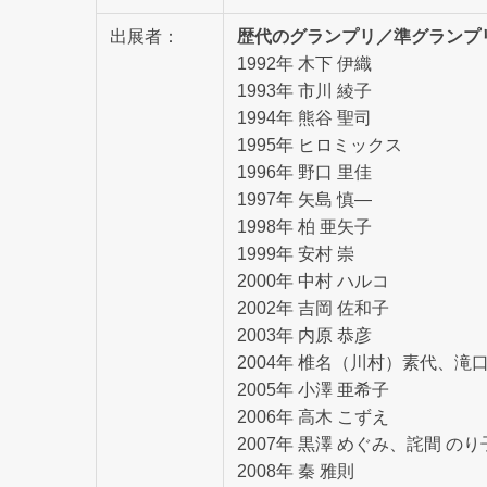
出展者：
歴代のグランプリ／準グランプリ
1992年 木下 伊織
1993年 市川 綾子
1994年 熊谷 聖司
1995年 ヒロミックス
1996年 野口 里佳
1997年 矢島 慎―
1998年 柏 亜矢子
1999年 安村 崇
2000年 中村 ハルコ
2002年 吉岡 佐和子
2003年 内原 恭彦
2004年 椎名（川村）素代、滝口
2005年 小澤 亜希子
2006年 高木 こずえ
2007年 黒澤 めぐみ、詫間 のり
2008年 秦 雅則