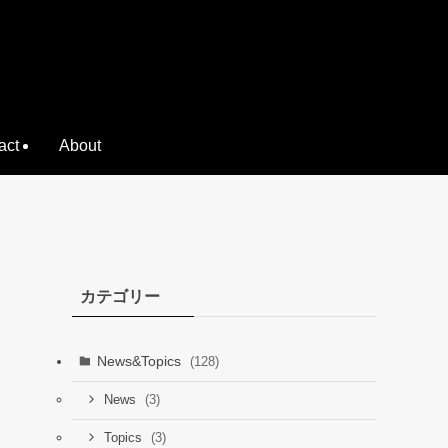
act
About
カテゴリー
News&Topics
(128)
(3)
News
(3)
Topics